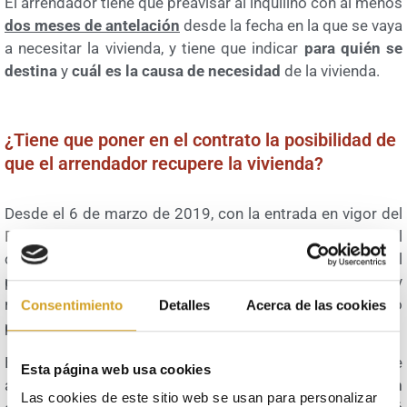
El arrendador tiene que preavisar al inquilino con al menos
dos meses de antelación
desde la fecha en la que se vaya
a necesitar la vivienda, y tiene que indicar
para quién se
destina
y
cuál es la causa de necesidad
de la vivienda.
¿Tiene que poner en el contrato la posibilidad de
que el arrendador recupere la vivienda?
Desde el 6 de marzo de 2019, con la entrada en vigor del
Real Decreto-ley 7/2019
, es
OBLIGATORIO
que en el
contrato de arrendamiento conste la posibilidad de que el
propietario resuelva anticipadamente el contrato y
recupere la vivienda para sí mismo, para sus familiares o
Consentimiento
Detalles
Acerca de las cookies
para su cónyuge.
Esto significa que, a la hora de redactar un contrato de
Esta página web usa cookies
arrendamiento,
es necesario que el propietario haga un
Las cookies de este sitio web se usan para personalizar