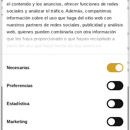
ejercicio de cara al futuro
tratando de prever qué
el contenido y los anuncios, ofrecer funciones de redes
situaciones se pueden dar para que necesitemos la
sociales y analizar el tráfico. Además, compartimos
vivienda, pongo algunos ejemplos:
información sobre el uso que haga del sitio web con
nuestros partners de redes sociales, publicidad y análisis
Divorcio o separación matrimonial.
web, quienes pueden combinarla con otra información
Necesidad de la vivienda para que los hijos se
que les haya proporcionado o que hayan recopilado a
independicen.
partir del uso que haya hecho de sus servicios.
Necesidad de la vivienda para padres con situación
de dependencia económica y personal.
Selección
En caso de incapacitación temporal o permanente
Necesarias
de
del arrendador, de su cónyuge o de sus familiares en
consentimiento
primer grado.
Preferencias
Estadística
Marketing