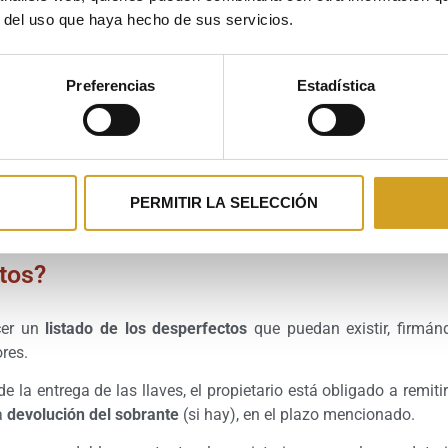
r del uso que haya hecho de sus servicios.
Preferencias
Estadística
Si la vivienda se encuentra en buen estad
hacer entrega de la fianza en el mismo a
llaves.
PERMITIR LA SELECCIÓN
tos?
cer un
listado de los desperfectos
que puedan existir, firmán
res.
de la entrega de las llaves, el propietario está obligado a remiti
a
devolución del sobrante
(si hay), en el plazo mencionado.