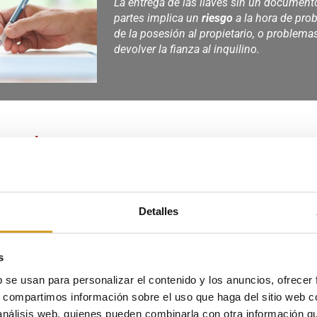
La entrega de las llaves sin un documen
partes implica un
riesgo
a la hora de prob
de la posesión al propietario, o problemas
devolver la fianza al inquilino.
umento
de ambas partes, ya sean ellos mismos o representantes (agen
Detalles
este dato es imprescindible para que se inicie el plazo de
trei
fianza.
es y con ello, la recuperación de la
posesión
por parte del propie
s
tado
de la vivienda: si se encuentra en buen estado o no, q
b se usan para personalizar el contenido y los anuncios, ofrecer
os mismos y fotografías que lo acrediten.
s, compartimos información sobre el uso que haga del sitio web 
arrendatario adeuda alguna cantidad en concepto de
rentas o su
 análisis web, quienes pueden combinarla con otra información q