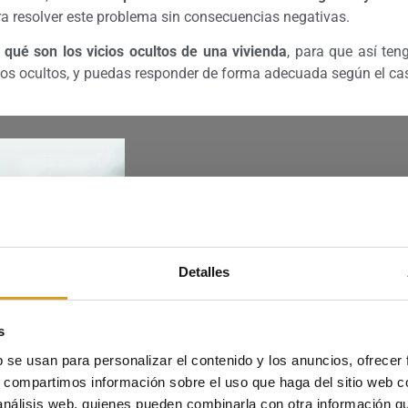
a resolver este problema sin consecuencias negativas.
e
qué son los vicios ocultos de una vivienda
, para que así teng
os ocultos, y puedas responder de forma adecuada según el ca
Vamos a explicarte paso a paso qué hacer
ocultos y cómo puedes defenderte de form
denuncias.
Detalles
s
 ocultos de una vivienda?
b se usan para personalizar el contenido y los anuncios, ofrecer
s, compartimos información sobre el uso que haga del sitio web 
 análisis web, quienes pueden combinarla con otra información q