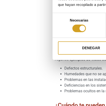
Los vicios ocultos son
defect
que hayan recopilado a parti
adquisición
. Para que se cons
Ser invisibles a simple v
Selección
Necesarias
Existir previamente al m
de
No haber sido comunicado
consentimiento
Dificultar o impedir grav
Ejemplos de vicios
DENEGAR
Algunos
ejemplos de vicios oc
Defectos estructurales.
Humedades que no se apr
Problemas en las instalac
Deficiencias en los siste
Problemas ocultos en la
¿Cuándo te pueden 