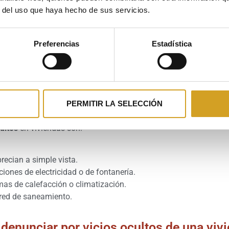
os del inmueble
que no se ven a simple vista y que
el comp
r del uso que haya hecho de sus servicios.
ideren vicios ocultos, estos defectos deben cumplir cuatro con
ista (no apreciables con una inspección habitual o rutinaria).
Preferencias
Estadística
omento de la venta.
s por el vendedor antes de la transacción
emente el uso normal de la vivienda.
 ocultos
PERMITIR LA SELECCIÓN
ultos
en viviendas son:
ecian a simple vista.
iones de electricidad o de fontanería.
mas de calefacción o climatización.
 red de saneamiento.
denunciar por vicios ocultos de una viv