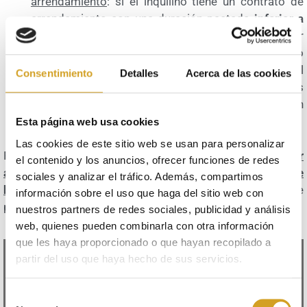
arrendamiento
: si el inquilino tiene un contrato de
arrendamiento con una duración pactada
inferior a
cinco o siete años
(dependiendo de si el arrendador
es persona física o jurídica), el nuevo propietario
tendrá la obligación de continuar con la vigencia del
Consentimiento
Detalles
Acerca de las cookies
contrato hasta agotar esos plazos, respetando los
términos establecidos (renta, duración, actualización
de la renta, etc).
Esta página web usa cookies
Las cookies de este sitio web se usan para personalizar
Por lo tanto, el propietario y vendedor
no puede solicitar
el contenido y los anuncios, ofrecer funciones de redes
al inquilino el desalojo de la vivienda por el simple
sociales y analizar el tráfico. Además, compartimos
hecho de su venta
, independientemente de si ello le
información sobre el uso que haga del sitio web con
perjudica a la hora de establecer un precio de venta.
nuestros partners de redes sociales, publicidad y análisis
web, quienes pueden combinarla con otra información
que les haya proporcionado o que hayan recopilado a
partir del uso que haya hecho de sus servicios.
Selección